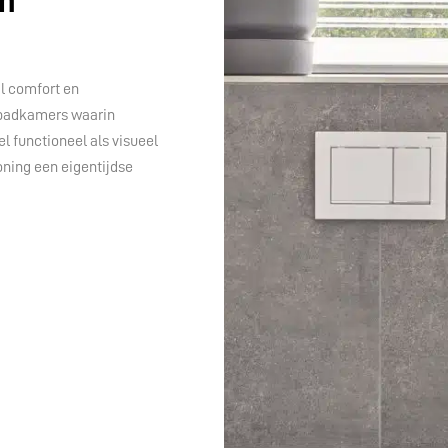
n
l comfort en
 badkamers waarin
l functioneel als visueel
ning een eigentijdse