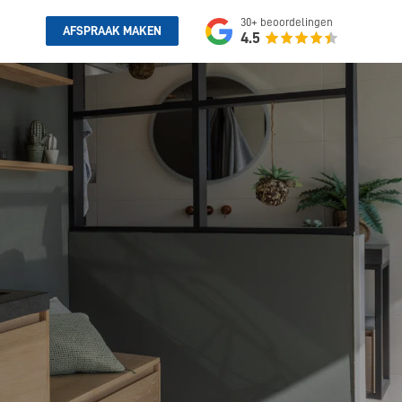
30+
beoordelingen
AFSPRAAK MAKEN
4.5